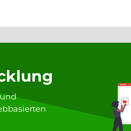
cklung
 und
ebbasierten